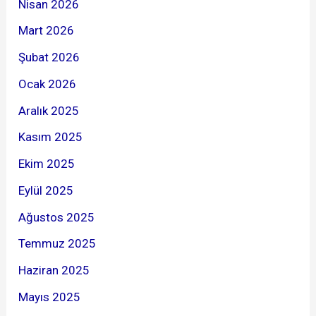
Nisan 2026
Mart 2026
Şubat 2026
Ocak 2026
Aralık 2025
Kasım 2025
Ekim 2025
Eylül 2025
Ağustos 2025
Temmuz 2025
Haziran 2025
Mayıs 2025