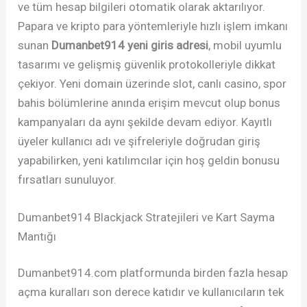
ve tüm hesap bilgileri otomatik olarak aktarılıyor.
Papara ve kripto para yöntemleriyle hızlı işlem imkanı
sunan
Dumanbet914 yeni giris adresi
, mobil uyumlu
tasarımı ve gelişmiş güvenlik protokolleriyle dikkat
çekiyor. Yeni domain üzerinde slot, canlı casino, spor
bahis bölümlerine anında erişim mevcut olup bonus
kampanyaları da aynı şekilde devam ediyor. Kayıtlı
üyeler kullanıcı adı ve şifreleriyle doğrudan giriş
yapabilirken, yeni katılımcılar için hoş geldin bonusu
fırsatları sunuluyor.
Dumanbet914 Blackjack Stratejileri ve Kart Sayma
Mantığı
Dumanbet914.com platformunda birden fazla hesap
açma kuralları son derece katıdır ve kullanıcıların tek