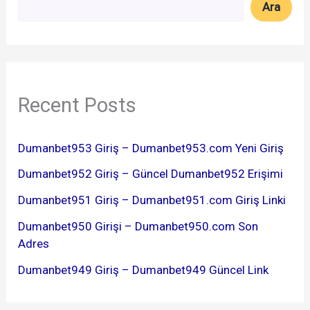
Ara
Recent Posts
Dumanbet953 Giriş – Dumanbet953.com Yeni Giriş
Dumanbet952 Giriş – Güncel Dumanbet952 Erişimi
Dumanbet951 Giriş – Dumanbet951.com Giriş Linki
Dumanbet950 Girişi – Dumanbet950.com Son
Adres
Dumanbet949 Giriş – Dumanbet949 Güncel Link