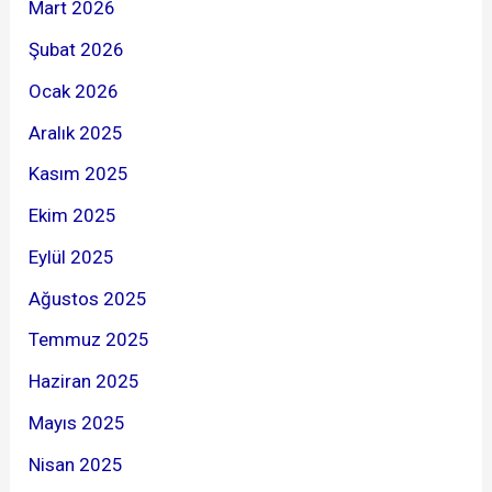
Mart 2026
Şubat 2026
Ocak 2026
Aralık 2025
Kasım 2025
Ekim 2025
Eylül 2025
Ağustos 2025
Temmuz 2025
Haziran 2025
Mayıs 2025
Nisan 2025