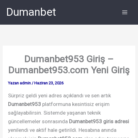
İçeriğe
Dumanbet
atla
Dumanbet953 Giriş –
Dumanbet953.com Yeni Giriş
Yazan
admin
/
Haziran 23, 2026
Sürpriz geldi yeni adres açıklandı ve sen artık
Dumanbet953
platformuna kesintisiz erişim
sağlayabilirsin. Sistemde yaşanan teknik
güncellemeler sonrasında
Dumanbet953 giris adresi
yenilendi ve aktif hale getirildi. Hesabına anında