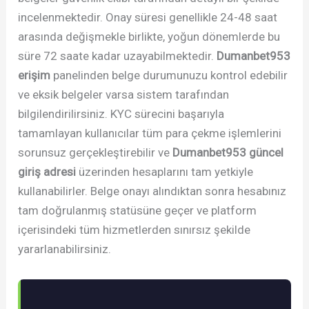
incelenmektedir. Onay süresi genellikle 24-48 saat
arasında değişmekle birlikte, yoğun dönemlerde bu
süre 72 saate kadar uzayabilmektedir.
Dumanbet953
erişim
panelinden belge durumunuzu kontrol edebilir
ve eksik belgeler varsa sistem tarafından
bilgilendirilirsiniz. KYC sürecini başarıyla
tamamlayan kullanıcılar tüm para çekme işlemlerini
sorunsuz gerçekleştirebilir ve
Dumanbet953 güncel
giriş adresi
üzerinden hesaplarını tam yetkiyle
kullanabilirler. Belge onayı alındıktan sonra hesabınız
tam doğrulanmış statüsüne geçer ve platform
içerisindeki tüm hizmetlerden sınırsız şekilde
yararlanabilirsiniz.