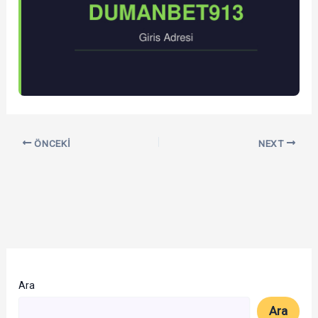
ÖNCEKI
NEXT
Ara
Ara