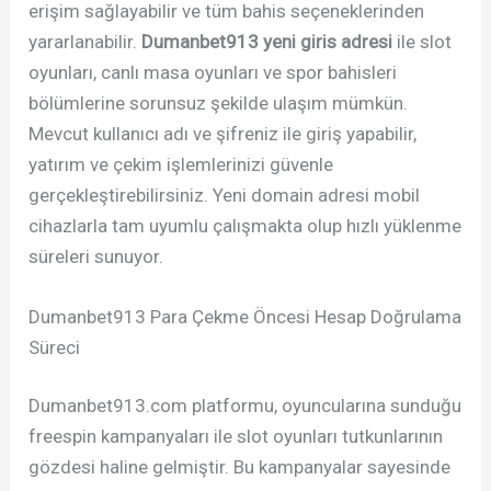
erişim sağlayabilir ve tüm bahis seçeneklerinden
yararlanabilir.
Dumanbet913 yeni giris adresi
ile slot
oyunları, canlı masa oyunları ve spor bahisleri
bölümlerine sorunsuz şekilde ulaşım mümkün.
Mevcut kullanıcı adı ve şifreniz ile giriş yapabilir,
yatırım ve çekim işlemlerinizi güvenle
gerçekleştirebilirsiniz. Yeni domain adresi mobil
cihazlarla tam uyumlu çalışmakta olup hızlı yüklenme
süreleri sunuyor.
Dumanbet913 Para Çekme Öncesi Hesap Doğrulama
Süreci
Dumanbet913.com platformu, oyuncularına sunduğu
freespin kampanyaları ile slot oyunları tutkunlarının
gözdesi haline gelmiştir. Bu kampanyalar sayesinde