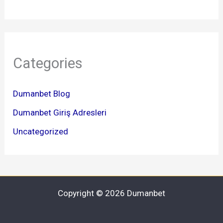
Categories
Dumanbet Blog
Dumanbet Giriş Adresleri
Uncategorized
Copyright © 2026 Dumanbet