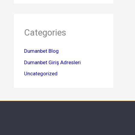
Categories
Dumanbet Blog
Dumanbet Giriş Adresleri
Uncategorized