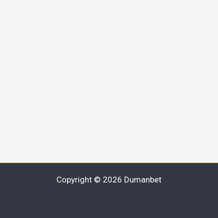
Copyright © 2026 Dumanbet