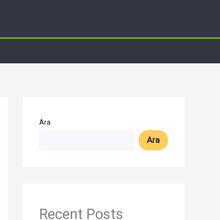
Ara
Ara
Recent Posts