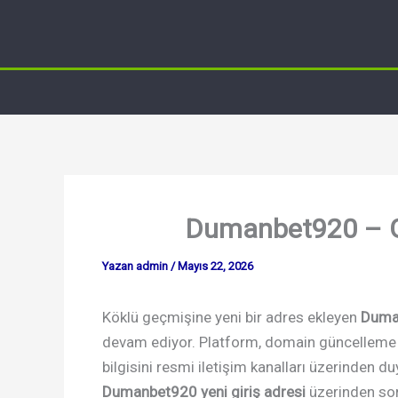
İçeriğe
atla
Dumanbet920 – G
Yazan
admin
/
Mayıs 22, 2026
Köklü geçmişine yeni bir adres ekleyen
Duma
devam ediyor. Platform, domain güncelleme
bilgisini resmi iletişim kanalları üzerinden du
Dumanbet920 yeni giriş adresi
üzerinden sor