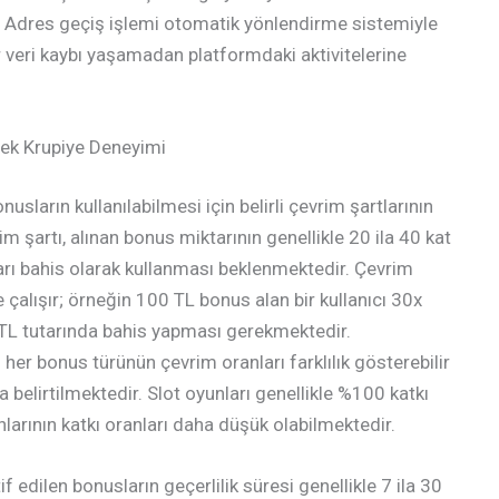
. Adres geçiş işlemi otomatik yönlendirme sistemiyle
r veri kaybı yaşamadan platformdaki aktivitelerine
ek Krupiye Deneyimi
rın kullanılabilmesi için belirli çevrim şartlarının
 şartı, alınan bonus miktarının genellikle 20 ila 40 kat
arı bahis olarak kullanması beklenmektedir. Çevrim
çalışır; örneğin 100 TL bonus alan bir kullanıcı 30x
0 TL tutarında bahis yapması gerekmektedir.
her bonus türünün çevrim oranları farklılık gösterebilir
belirtilmektedir. Slot oyunları genellikle %100 katkı
larının katkı oranları daha düşük olabilmektedir.
f edilen bonusların geçerlilik süresi genellikle 7 ila 30