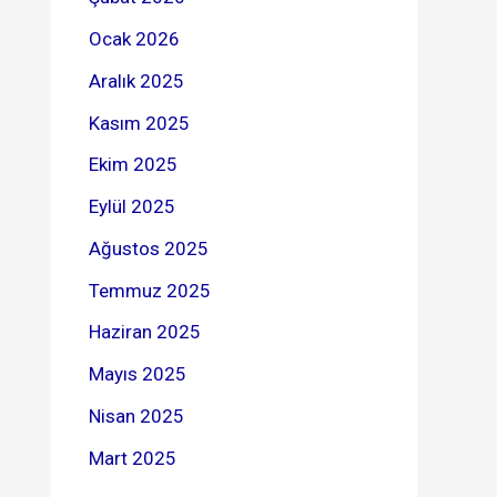
Ocak 2026
Aralık 2025
Kasım 2025
Ekim 2025
Eylül 2025
Ağustos 2025
Temmuz 2025
Haziran 2025
Mayıs 2025
Nisan 2025
Mart 2025