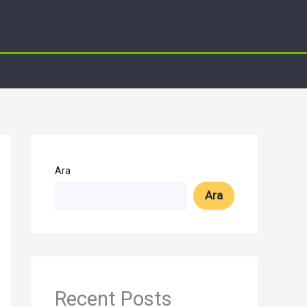
Ara
Ara
Recent Posts