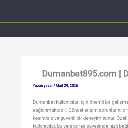
İçeriğe
atla
Dumanbet895.com | Du
Yazan
yazar
/
Mart 29, 2026
Dumanbet kullanıcıları için önemli bir gelişm
sağlanmaktadır. Güncel erişim sorunlarını o
kesintisiz ve güvenli bir deneyim sunar. Özell
kullanıcılar, bu yeni adres sayesinde hızlı bağ