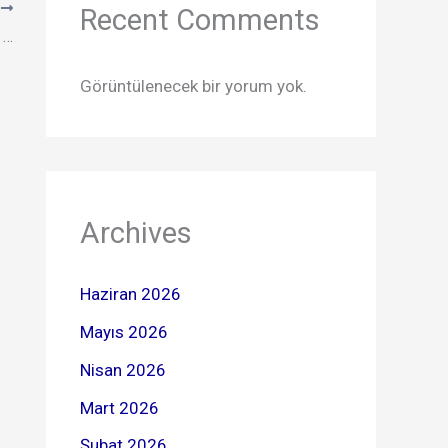
T
Recent Comments
Dumanbet896.com | Dumanbet Güncel Giriş Adresi
Görüntülenecek bir yorum yok.
Archives
Haziran 2026
Mayıs 2026
Nisan 2026
Mart 2026
Şubat 2026