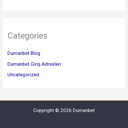
Categories
Dumanbet Blog
Dumanbet Giriş Adresleri
Uncategorized
Copyright © 2026 Dumanbet