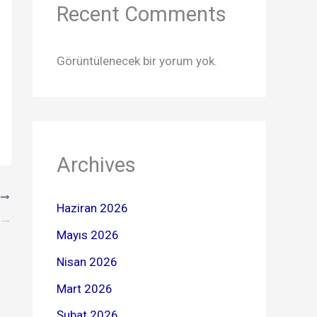
Recent Comments
Görüntülenecek bir yorum yok.
Archives
T
Haziran 2026
Dumanbet849.com | Dumanbet Güncel Giriş Adresi
Mayıs 2026
Nisan 2026
Mart 2026
Şubat 2026