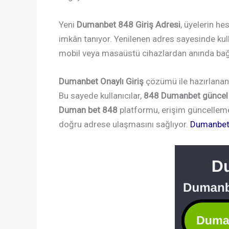
Yeni
Dumanbet 848 Giriş Adresi
, üyelerin h
imkân tanıyor. Yenilenen adres sayesinde kull
mobil veya masaüstü cihazlardan anında bağl
Dumanbet Onaylı Giriş
çözümü ile hazırlanan 
Bu sayede kullanıcılar,
848 Dumanbet güncel 
Duman bet 848
platformu, erişim güncellemel
doğru adrese ulaşmasını sağlıyor.
Dumanbet s