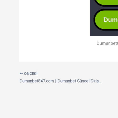
Dumanbet84
ÖNCEKI
Dumanbet847.com | Dumanbet Güncel Giriş Adresi