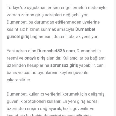
Türkiye’de uygulanan erişim engellemeleri nedeniyle
zaman zaman giriş adresleri değişebiliyor.
Dumanbet, bu durumdan etkilenmeden üyelerine
kesintisiz hizmet sunmak amacıyla
Dumanbet
güncel giriş
bağlantısını düzenli olarak yeniliyor.
Yeni adres olan
Dumanbet836.com
, Dumanbet’in
resmi ve
onaylı giriş
alanıdır. Kullanıcılar bu bağlantı
üzerinden hesaplarına
sorunsuz giriş
yapabilir, canlı
bahis ve casino oyunlarının keyfini güvenle
çıkarabilirler.
Dumanbet, kullanıcı verilerini korumak için gelişmiş
güvenlik protokolleri kullanır. En yeni giriş adresi
üzerinden erişim sağlayarak, hızlı, güvenilir ve
kesintisiz bir bahis deneyimi yaşayabilirsiniz.