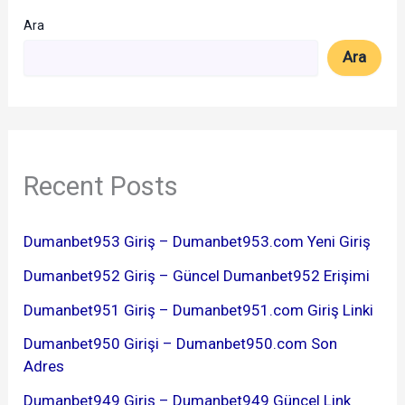
Ara
Ara
Recent Posts
Dumanbet953 Giriş – Dumanbet953.com Yeni Giriş
Dumanbet952 Giriş – Güncel Dumanbet952 Erişimi
Dumanbet951 Giriş – Dumanbet951.com Giriş Linki
Dumanbet950 Girişi – Dumanbet950.com Son
Adres
Dumanbet949 Giriş – Dumanbet949 Güncel Link