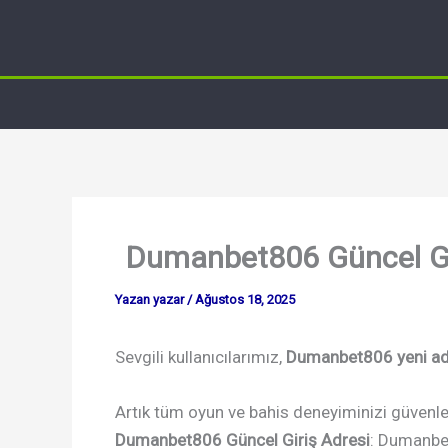
İçeriğe
atla
Dumanbet806 Güncel Gi
Yazan
yazar
/
Ağustos 18, 2025
Sevgili kullanıcılarımız,
Dumanbet806 yeni ad
Artık tüm oyun ve bahis deneyiminizi güvenl
Dumanbet806 Güncel Giriş Adresi
: Dumanb