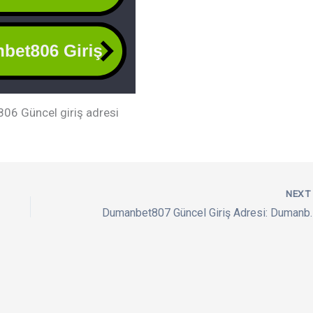
6 Güncel giriş adresi
NEX
Dumanbet807 Güncel 