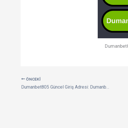
Dumanbet80
ÖNCEKI
Dumanbet805 Güncel Giriş Adresi: Dumanbet805.com