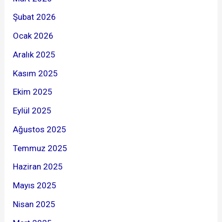
Şubat 2026
Ocak 2026
Aralık 2025
Kasım 2025
Ekim 2025
Eylül 2025
Ağustos 2025
Temmuz 2025
Haziran 2025
Mayıs 2025
Nisan 2025