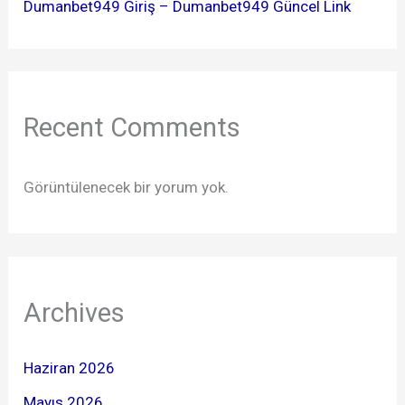
Dumanbet949 Giriş – Dumanbet949 Güncel Link
Recent Comments
Görüntülenecek bir yorum yok.
Archives
Haziran 2026
Mayıs 2026