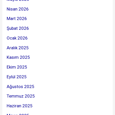
Nisan 2026
Mart 2026
Şubat 2026
Ocak 2026
Aralık 2025
Kasım 2025
Ekim 2025
Eylül 2025
Ağustos 2025
Temmuz 2025
Haziran 2025