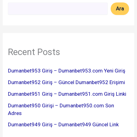
Ara
Recent Posts
Dumanbet953 Giriş – Dumanbet953.com Yeni Giriş
Dumanbet952 Giriş – Güncel Dumanbet952 Erişimi
Dumanbet951 Giriş – Dumanbet951.com Giriş Linki
Dumanbet950 Girişi – Dumanbet950.com Son
Adres
Dumanbet949 Giriş – Dumanbet949 Güncel Link