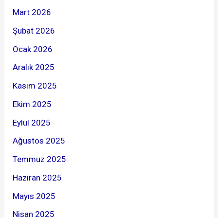
Mart 2026
Şubat 2026
Ocak 2026
Aralık 2025
Kasım 2025
Ekim 2025
Eylül 2025
Ağustos 2025
Temmuz 2025
Haziran 2025
Mayıs 2025
Nisan 2025