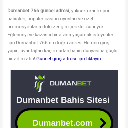
Dumanbet 766 güncel adresi
, yüksek oranlı spor
bahisleri, popüler casino oyunları ve özel
promosyonlarla dolu zengin içerikler sunuyor.
Eğlenceyi ve kazancı bir arada yaşamak isteyenler
için Dumanbet 766 en doğru adres! Hemen giriş
yapın, avantajları kaçırmadan bahis dünyasına güçlü
bir adım atın!
Güncel giriş adresi için tıklayın.