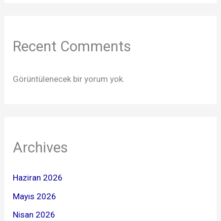
Recent Comments
Görüntülenecek bir yorum yok.
Archives
Haziran 2026
Mayıs 2026
Nisan 2026