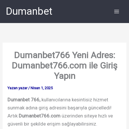
İçeriğe
Dumanbet
atla
Dumanbet766 Yeni Adres:
Dumanbet766.com ile Giriş
Yapın
Yazan
yazar
/
Nisan 1, 2025
Dumanbet 766,
kullanıcılarına kesintisiz hizmet
sunmak adına giriş adresini başarıyla güncelledi!
Artık
Dumanbet766.com
üzerinden siteye hızlı ve
güvenli bir şekilde erişim sağlayabilirsiniz.